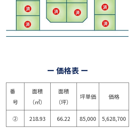
ー 価格表 ー
番
面積
面積
坪単価
価格
号
（㎡）
（坪）
②
218.93
66.22
85,000
5,628,700