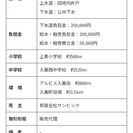
上水道：団地内井戸
下水道：公共下水
下水道負担金：250,000円
負担金
給水・融雪負担金：200,000円
給水・融雪積立金：50,000円
小学校
上青小学校 約560m
中学校
入善西中学校 約520m
アルビス入善店 約600ｍ
環 境
入善町役場 約1.5kｍ
売 主
有限会社サンビック
取引形態
販売代理
備 考
–